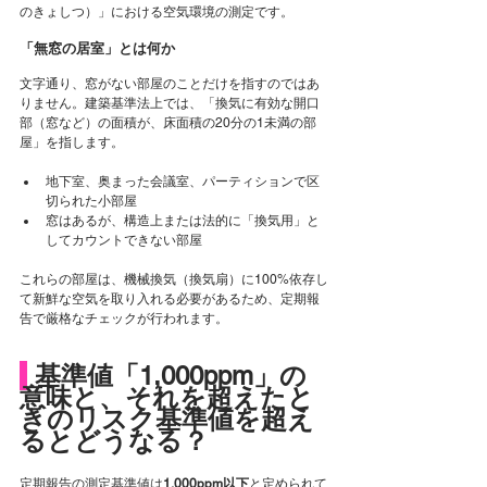
のきょしつ）」における空気環境の測定です。
「無窓の居室」とは何か
文字通り、窓がない部屋のことだけを指すのではあ
りません。建築基準法上では、「換気に有効な開口
部（窓など）の面積が、床面積の20分の1未満の部
屋」を指します。
地下室、奥まった会議室、パーティションで区
切られた小部屋
窓はあるが、構造上または法的に「換気用」と
してカウントできない部屋
これらの部屋は、機械換気（換気扇）に100%依存し
て新鮮な空気を取り入れる必要があるため、定期報
告で厳格なチェックが行われます。
 基準値「1,000ppm」の
意味と、それを超えたと
きのリスク基準値を超え
るとどうなる？
定期報告の測定基準値は
1,000ppm以下
と定められて