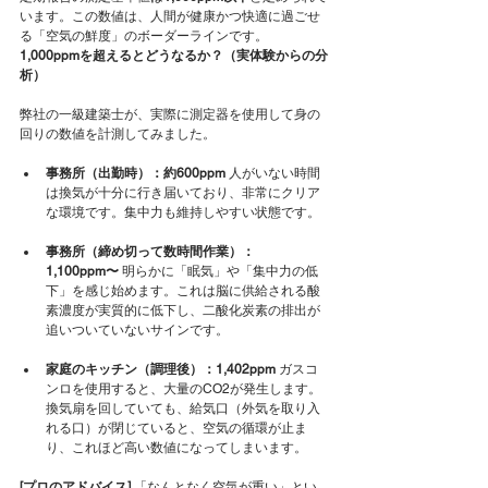
います。この数値は、人間が健康かつ快適に過ごせ
る「空気の鮮度」のボーダーラインです。
1,000ppmを超えるとどうなるか？（実体験からの分
析）
弊社の一級建築士が、実際に測定器を使用して身の
回りの数値を計測してみました。
事務所（出勤時）：約600ppm
 人がいない時間
は換気が十分に行き届いており、非常にクリア
な環境です。集中力も維持しやすい状態です。
事務所（締め切って数時間作業）：
1,100ppm〜
 明らかに「眠気」や「集中力の低
下」を感じ始めます。これは脳に供給される酸
素濃度が実質的に低下し、二酸化炭素の排出が
追いついていないサインです。
家庭のキッチン（調理後）：1,402ppm
 ガスコ
ンロを使用すると、大量のCO2が発生します。
換気扇を回していても、給気口（外気を取り入
れる口）が閉じていると、空気の循環が止ま
り、これほど高い数値になってしまいます。
[プロのアドバイス]
 「なんとなく空気が重い」とい