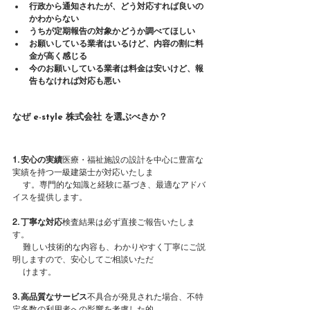
行政から通知されたが、どう対応すれば良いの
かわからない
うちが定期報告の対象かどうか調べてほしい
お願いしている業者はいるけど、内容の割に料
金が高く感じる
今のお願いしている業者は料金は安いけど、報
告もなければ対応も悪い
なぜ e-style 株式会社 を選ぶべきか？
1. 安心の実績
医療・福祉施設の設計を中心に豊富な
実績を持つ一級建築士が対応いたしま
     す。専門的な知識と経験に基づき、最適なアドバ
イスを提供します。
2. 丁寧な対応
検査結果は必ず直接ご報告いたしま
す。
　 難しい技術的な内容も、わかりやすく丁寧にご説
明しますので、安心してご相談いただ
　 けます。
3. 高品質なサービス
不具合が発見された場合、不特
定多数の利用者への影響を考慮した的