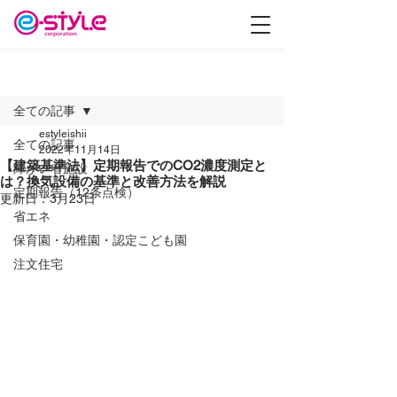
記事
全ての記事
estyleishii
全ての記事
2022年11月14日
【建築基準法】定期報告でのCO2濃度測定と
障がい者施設
は？換気設備の基準と改善方法を解説
定期報告（12条点検）
更新日：
3月23日
省エネ
保育園・幼稚園・認定こども園
注文住宅