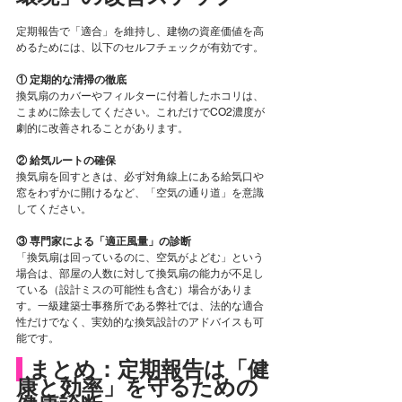
定期報告で「適合」を維持し、建物の資産価値を高
めるためには、以下のセルフチェックが有効です。
① 定期的な清掃の徹底
換気扇のカバーやフィルターに付着したホコリは、
こまめに除去してください。これだけでCO2濃度が
劇的に改善されることがあります。
② 給気ルートの確保
換気扇を回すときは、必ず対角線上にある給気口や
窓をわずかに開けるなど、「空気の通り道」を意識
してください。
③ 専門家による「適正風量」の診断
「換気扇は回っているのに、空気がよどむ」という
場合は、部屋の人数に対して換気扇の能力が不足し
ている（設計ミスの可能性も含む）場合がありま
す。一級建築士事務所である弊社では、法的な適合
性だけでなく、実効的な換気設計のアドバイスも可
能です。
 まとめ：定期報告は「健
康と効率」を守るための