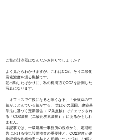
ご覧の計測器はなんだかお判りでしょうか？
よく見たらわかりますが、これはCO2、そう二酸化
炭素濃度を測る機械です。
朝出勤したばかりに、私の机周辺でCO2を計測した
写真になります。
「オフィスで午後になると眠くなる」「会議室の空
気がよどんでいる気がする」 実はその原因、建築基
準法に基づく定期報告（12条点検）でチェックされ
る「CO2濃度（二酸化炭素濃度）」にあるかもしれ
ません。
本記事では、一級建築士事務所の視点から、定期報
告における換気設備検査の重要性と、CO2濃度が建
物評価や作業効率に与える影響について詳しく解説