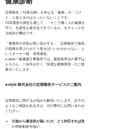
健康診断
定期報告（12条点検）を単なる「義務」や「コス
ト」と捉えるのはもったいないことです。 
CO2濃度の測定を通じて、「そこで働く人の健康を
守り、生産性を最大化できているか」をチェックす
る絶好の機会です。
「事務所の空気が悪い気がする」「定期報告で換気
の指摘を受けたがどう直せばいいかわからない」と
いうオーナー様、管理者様。 
e-style一級建築士事務所では、建築基準法の遵守は
もちろん、一歩先を行く「快適な建物環境」のご提
案をいたします。
e-style 株式会社の定期報告サービスのご案内
定期報告に関するお悩みを解決いたします。以下の
ようなご相談がある方は、ぜひ弊社にお問い合わせ
ください。
行政から督促状が届いたが、どう対応すれば良
いのかわからない