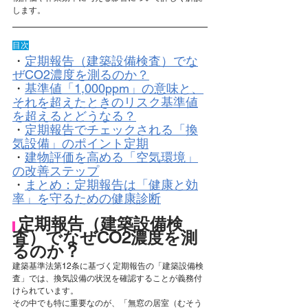
します。
目次
・
定期報告（建築設備検査）でな
ぜCO2濃度を測るのか？
・
基準値「1,000ppm」の意味と、
それを超えたときのリスク基準値
を超えるとどうなる？
・
定期報告でチェックされる「換
気設備」のポイント定期
・
建物評価を高める「空気環境」
の改善ステップ
・
まとめ：定期報告は「健康と効
率」を守るための健康診断
定期報告（建築設備検
査）でなぜCO2濃度を測
るのか？
建築基準法第12条に基づく定期報告の「建築設備検
査」では、換気設備の状況を確認することが義務付
けられています。
その中でも特に重要なのが、「無窓の居室（むそう