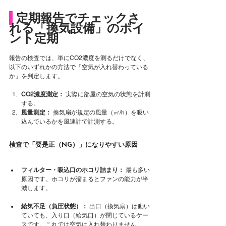
 定期報告でチェックさ
れる「換気設備」のポイ
ント定期
報告の検査では、単にCO2濃度を測るだけでなく、
以下のいずれかの方法で「空気が入れ替わっている
か」を判定します。
CO2濃度測定：
 実際に部屋の空気の状態を計測
する。
風量測定：
 換気扇が規定の風量（㎥/h）を吸い
込んでいるかを風速計で計測する。
検査で「要是正（NG）」になりやすい原因
フィルター・吸込口のホコリ詰まり：
 最も多い
原因です。ホコリが溜まるとファンの能力が半
減します。
給気不足（負圧状態）：
 出口（換気扇）は動い
ていても、入り口（給気口）が閉じているケー
スです。これでは空気は入れ替わりません。