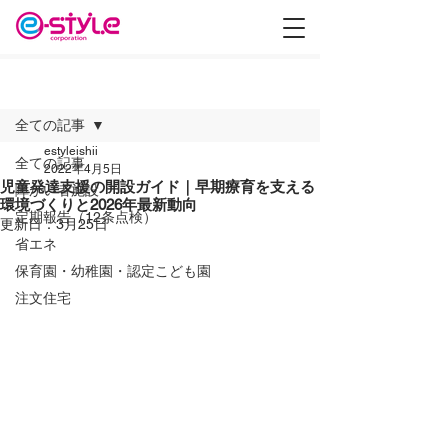
記事
全ての記事
estyleishii
全ての記事
2022年4月5日
児童発達支援の開設ガイド｜早期療育を支える
障がい者施設
環境づくりと2026年最新動向
定期報告（12条点検）
更新日：
3月25日
省エネ
保育園・幼稚園・認定こども園
注文住宅