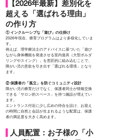
【2026年最新】差別化を
超える「選ばれる理由」
の作り方
① インクルーシブな「遊び」の仕掛け
2026年現在、療育プログラムはより多様化していま
す。
例えば、理学療法士のアドバイスに基づいた「遊び
ながら身体機能を発達させる室内遊具（大型ボルダ
リングやスイング）」を意匠的に組み込むことで、
障がい児の意欲を引き出す「選ばれる環境」となり
ます。
② 保護者の「孤立」を防ぐコミュニティ設計
障がい児の療育だけでなく、保護者同士が情報交換
できる「サロン的スペース」を持つ施設が増えてい
ます。
エントランス付近に少し広めの待合を設け、お迎え
の時間に自然と会話が生まれるような配置は、保護
者の満足度を大きく高めます。
人員配置：お子様の「小