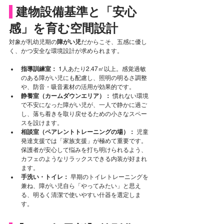
建物設備基準と「安心
感」を育む空間設計
対象が乳幼児期の
障がい児
だからこそ、五感に優し
く、かつ安全な環境設計が求められます。
指導訓練室：
 1人あたり2.47㎡以上。感覚過敏
のある障がい児にも配慮し、照明の明るさ調整
や、防音・吸音素材の活用が効果的です。
静養室（カームダウンエリア）：
 慣れない環境
で不安になった障がい児が、一人で静かに過ご
し、落ち着きを取り戻せるための小さなスペー
スを設けます。
相談室（ペアレントトレーニングの場）：
 児童
発達支援では「家族支援」が極めて重要です。
保護者が安心して悩みを打ち明けられるよう、
カフェのようなリラックスできる内装が好まれ
ます。
手洗い・トイレ：
 早期のトイレトレーニングを
兼ね、障がい児自ら「やってみたい」と思え
る、明るく清潔で使いやすい什器を選定しま
す。