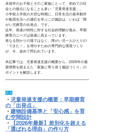
未就学のお子様とそのご家族にとって、初めての社
会との接点になることも多い「児童発達支援」。 
小学校入学前の大切な時期に、日常生活の基本動作
や集団生活への適応を学ぶこの施設は、いわば「障
がい児療育の出発点」です。
近年、発達の特性に対する社会的理解が進み、早期
療育のニーズは急速に高まっています。
単なる預かりの場ではなく、障がい児一人ひとりの
「できた！」を増やすための専門的な環境づくり
が、今、改めて問われています。
本記事では、児童発達支援の概要から、2026年の最
新情勢を踏まえた「家族に寄り添う施設づくり」の
ポイントを解説します。
目次
・
児童発達支援の概要：早期療育
の「出発点」
・
建物設備基準と「安心感」を育
む空間設計
・
【2026年最新】差別化を超える
「選ばれる理由」の作り方