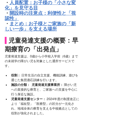
・
人員配置：お子様の「小さな変
化」を見守る目
・
開設時の注意点：利便性と「視
認性」
・
まとめ：お子様とご家族の「新
しい一歩」を支える場所
児童発達支援の概要：早
期療育の「出発点」
児童発達支援は、0歳から小学校入学前（6歳）まで
の未就学の障がい児を対象とした通所サービスで
す。
役割：
 日常生活の自立支援、機能訓練、遊びを
通じた集団適応訓練を行います。
施設の分類：
児童発達支援事業所：
 障がい児
への直接的な療育と、ご家族への支援を中心に
行う身近な施設。
児童発達支援センター：
 2024年度の制度改正に
より「福祉型」「医療型」の区分が一元化さ
れ、地域全体の療育を支える中核拠点としての
役割が強化されました。