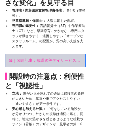
さな変化」を見守る目
管理者 / 児童発達支援管理責任者：
 各1名（兼務
可）。
児童指導員・保育士：
 人数に応じた配置。
専門職の重要性：
 言語聴覚士（ST）や作業療法
士（OT）など、早期療育に欠かせない専門スタ
ッフが動きやすく、連携しやすい「オープンな
スタッフルーム」の配置が、質の高い支援を支
えます。
📖｜関連記事：放課後等デイサービスの開設ガイド｜選ばれる「療育の場」をつくる設計の工夫
開設時の注意点：利便性
と「視認性」
立地：
 障がい児を連れての通所は保護者の負担
が大きいため、駅近や車でアクセスしやすい
「通いやすさ」が第一条件です。
安心感を与える外観：
 「何をしている施設か」
が分かりつつ、外からの視線は適切に遮る。同
時に、地域の温かさを感じさせるような植栽や
サイン（看板）のデザインが、見学者の第一印