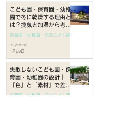
こども園・保育園・幼稚
園で冬に乾燥する理由と
は？換気と加湿から考え
る園舎の空調計画
保育園・幼稚園・認定こども園
estyleishii
1月29日
失敗しないこども園・保
育園・幼稚園の設計｜
「色」と「素材」で差が
つく、おしゃれで落ち着
保育園・幼稚園・認定こども園
きのある園舎デザインの
estyleishii
法則
1月16日
認定こども園・保育園・
幼稚園の音環境対策 ―