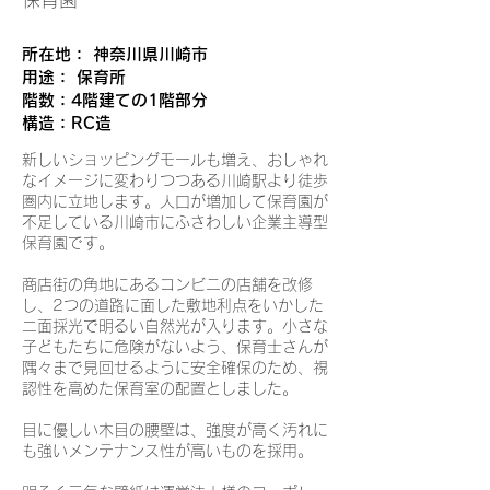
所在地： 神奈川県川崎市
用途： 保育所
階数：4階建ての1階部分
構造：RC造
新しいショッピングモールも増え、おしゃれ
なイメージに変わりつつある川崎駅より徒歩
圏内に立地します。人口が増加して保育園が
不足している川崎市にふさわしい企業主導型
保育園です。
商店街の角地にあるコンビニの店舗を改修
し、2つの道路に面した敷地利点をいかした
二面採光で明るい自然光が入ります。小さな
子どもたちに危険がないよう、保育士さんが
隅々まで見回せるように安全確保のため、視
認性を高めた保育室の配置としました。
目に優しい木目の腰壁は、強度が高く汚れに
も強いメンテナンス性が高いものを採用。