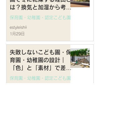
は？換気と加湿から考え
る園舎の空調計画
保育園・幼稚園・認定こども園
estyleishii
1月29日
失敗しないこども園・保
育園・幼稚園の設計｜
「色」と「素材」で差が
つく、おしゃれで落ち着
保育園・幼稚園・認定こども園
きのある園舎デザインの
estyleishii
法則
1月16日
認定こども園・保育園・
幼稚園の音環境対策 ―
日経新聞も報じた【反響
音・残響時間】が子ども
保育園・幼稚園・認定こども園