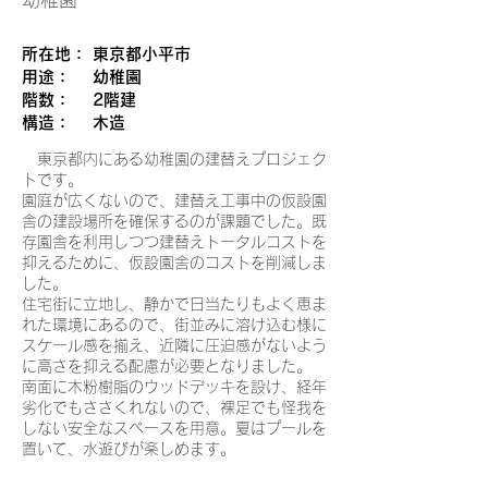
所在地： 東京都小平市
用途： 幼稚園
階数： 2階建
構造： 木造
東京都内にある幼稚園の建替えプロジェク
トです。
園庭が広くないので、建替え工事中の仮設園
舎の建設場所を確保するのが課題でした。既
存園舎を利用しつつ建替えトータルコストを
抑えるために、仮設園舎のコストを削減しま
した。
住宅街に立地し、静かで日当たりもよく恵ま
れた環境にあるので、街並みに溶け込む様に
スケール感を揃え、近隣に圧迫感がないよう
に高さを抑える配慮が必要となりました。
南面に木粉樹脂のウッドデッキを設け、経年
劣化でもささくれないので、裸足でも怪我を
しない安全なスペースを用意。夏はプールを
置いて、水遊びが楽しめます。