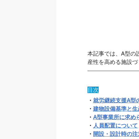
本記事では、A型の
産性を高める施設づ
目次
・
就労継続支援A型
・
建物設備基準と生
・
A型事業所に求め
・
人員配置について
・
開設・設計時の注