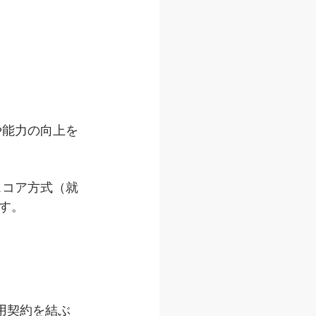
や能力の向上を
スコア方式（就
す。
用契約を結ぶ