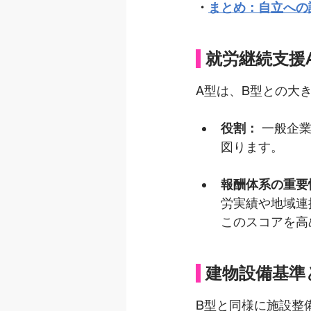
・
まとめ：自立への
就労継続支援
A型は、B型との大
役割：
 一般企
図ります。
報酬体系の重要
労実績や地域連
このスコアを高
建物設備基準
B型と同様に施設整