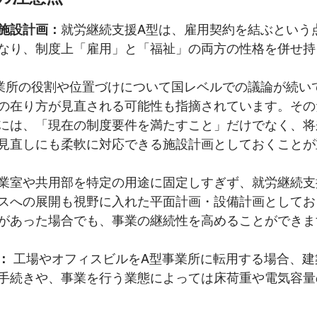
施設計画：
就労継続支援A型は、雇用契約を結ぶという
なり、制度上「雇用」と「福祉」の両方の性格を併せ持
業所の役割や位置づけについて国レベルでの議論が続い
の在り方が見直される可能性も指摘されています。その
には、「現在の制度要件を満たすこと」だけでなく、将
見直しにも柔軟に対応できる施設計画としておくことが
業室や共用部を特定の用途に固定しすぎず、就労継続支
スへの展開も視野に入れた平面計画・設備計画としてお
があった場合でも、事業の継続性を高めることができま
：
 工場やオフィスビルをA型事業所に転用する場合、
手続きや、事業を行う業態によっては床荷重や電気容量