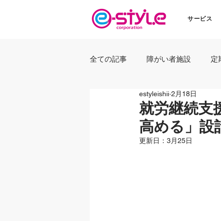
サービス
全ての記事
障がい者施設
定
estyleishii
2月18日
就労継続支
高める」設
更新日：
3月25日