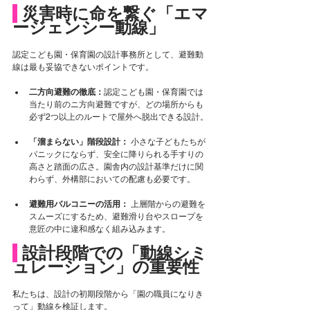
 災害時に命を繋ぐ「エマ
ージェンシー動線」
認定こども園・保育園の設計事務所として、避難動
線は最も妥協できないポイントです。
二方向避難の徹底：
認定こども園・保育園では
当たり前のニ方向避難ですが、どの場所からも
必ず2つ以上のルートで屋外へ脱出できる設計。
「溜まらない」階段設計：
 小さな子どもたちが
パニックにならず、安全に降りられる手すりの
高さと踏面の広さ。園舎内の設計基準だけに関
わらず、外構部においての配慮も必要です。
避難用バルコニーの活用：
 上層階からの避難を
スムーズにするため、避難滑り台やスロープを
意匠の中に違和感なく組み込みます。
 設計段階での「動線シミ
ュレーション」の重要性
私たちは、設計の初期段階から「園の職員になりき
って」動線を検証します。