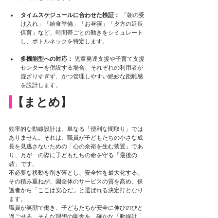
タイムスケジュールに合わせた検証：
 「朝の受
け入れ」「給食準備」「お昼寝」「夕方の延長
保育」など、時間帯ごとの動きをシミュレート
し、ボトルネックを特定します。
多機能型への対応：
 児童発達支援や子育て支援
センターを併設する場合、それぞれの利用者が
混ざりすぎず、かつ管理しやすい絶妙な距離感
を設計します。
【まとめ】
効率的な動線設計は、単なる「便利な間取り」では
ありません。それは、職員が子どもたちの小さな成
長を見逃さないための「心の余裕を生む装置」であ
り、万が一の際に子どもたちの命を守る「最後の
砦」です。
不必要な移動を削ぎ落とし、安全性を最大化する。
その積み重ねが、園全体のサービスの質を高め、保
護者から「ここは安心だ」と選ばれる決定打となり
ます。
職員が笑顔で働き、子どもたちが安全に伸びのびと
過ごせる。そんな理想の園舎を、確かな「動線計