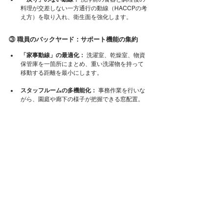
料理が交差しない一方通行の動線（HACCPの考
え方）を取り入れ、衛生面を強化します。
③ 職員のバックヤード：サポート機能の集約
「家事動線」の最適化：
 洗濯室、乾燥室、物資
保管庫を一箇所にまとめ、重い洗濯物を持って
移動する距離を最小にします。
スタッフルームの多機能化：
 事務作業を行いな
がら、園庭や廊下の様子が把握できる窓配置。