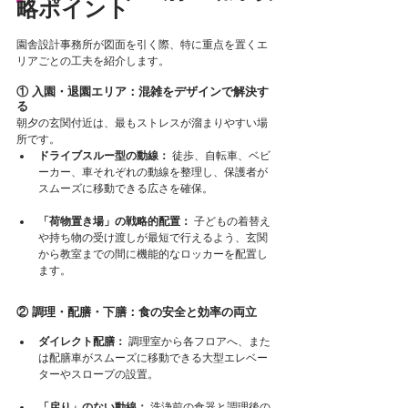
略ポイント
園舎設計事務所が図面を引く際、特に重点を置くエ
リアごとの工夫を紹介します。
① 入園・退園エリア：混雑をデザインで解決す
る
朝夕の玄関付近は、最もストレスが溜まりやすい場
所です。
ドライブスルー型の動線：
 徒歩、自転車、ベビ
ーカー、車それぞれの動線を整理し、保護者が
スムーズに移動できる広さを確保。
「荷物置き場」の戦略的配置：
 子どもの着替え
や持ち物の受け渡しが最短で行えるよう、玄関
から教室までの間に機能的なロッカーを配置し
ます。
② 調理・配膳・下膳：食の安全と効率の両立
ダイレクト配膳：
 調理室から各フロアへ、また
は配膳車がスムーズに移動できる大型エレベー
ターやスロープの設置。
「戻り」のない動線：
 洗浄前の食器と調理後の