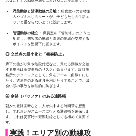
入など）」の動線を適切に分けることが重要です。
汚染動線と清潔動線の分離：
 給食室への食材搬
入やゴミ出しのルートが、子どもたちの生活エ
リアと重ならないように設計します。
管理動線の確立：
 職員室を「管制塔」のように
配置し、来客者の動線と園児の動線が交差する
ポイントを監視下に置きます。
③ 交差点の最小化と「衝突防止」
廊下の曲がり角や階段付近など、異なる動線が交差
する場所は衝突事故のリスクが高まります。設計事
務所のテクニックとして、角をアール（曲線）にし
たり、透過性のある建具を用いたりすることで、出
会い頭の事故を物理的に防ぎます。
④ 余裕（バッファ）のある通路幅
朝夕の登降園時など、人が集中する時間帯を想定
し、すれ違いがスムーズに行える通路幅を確保しま
す。これは災害時の避難動線としても極めて重要で
す。
 実践！エリア別の動線攻