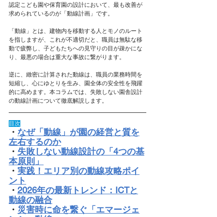
認定こども園や保育園の設計において、最も改善が
求められているのが「動線計画」です。
「動線」とは、建物内を移動する人とモノのルート
を指しますが、これが不適切だと、職員は無駄な移
動で疲弊し、子どもたちへの見守りの目が疎かにな
り、最悪の場合は重大な事故に繋がります。
逆に、緻密に計算された動線は、職員の業務時間を
短縮し、心にゆとりを生み、園全体の安全性を飛躍
的に高めます。本コラムでは、失敗しない園舎設計
の動線計画について徹底解説します。
目次
・
なぜ「動線」が園の経営と質を
左右するのか
・
失敗しない動線設計の「4つの基
本原則」
・
実践！エリア別の動線攻略ポイ
ント
・
2026年の最新トレンド：ICTと
動線の融合
・
災害時に命を繋ぐ「エマージェ