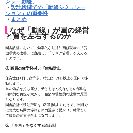
ンシー動線」
・
設計段階での「動線シミュレー
ション」の重要性
・
まとめ
 なぜ「動線」が園の経営
と質を左右するのか
園舎設計において、効率的な動線計画は現場の「労
働環境の改善」に直結し、「リスク管理」を支える
ものです。
① 職員の疲労軽減と「離職防止」
保育士は1日に数千歩、時には1万歩以上を園内で移
動します。
重い備品を持ち運び、子どもを抱えながらの移動は
肉体的な負担が大きく、腰痛や慢性的な疲労の原因
となります。
園舎設計で移動距離を10%削減するだけで、年間で
は膨大な時間の節約と体力温存に繋がり、結果とし
て職員の定着率向上に寄与します。
② 「死角」をなくす安全設計