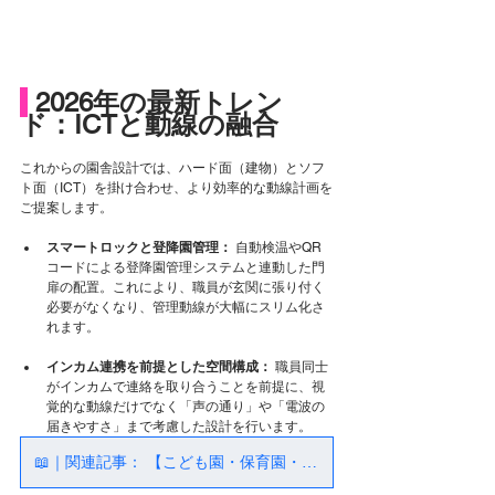
 2026年の最新トレン
ド：ICTと動線の融合
これからの園舎設計では、ハード面（建物）とソフ
ト面（ICT）を掛け合わせ、より効率的な動線計画を
ご提案します。
スマートロックと登降園管理：
 自動検温やQR
コードによる登降園管理システムと連動した門
扉の配置。これにより、職員が玄関に張り付く
必要がなくなり、管理動線が大幅にスリム化さ
れます。
インカム連携を前提とした空間構成：
 職員同士
がインカムで連絡を取り合うことを前提に、視
覚的な動線だけでなく「声の通り」や「電波の
届きやすさ」まで考慮した設計を行います。
📖｜関連記事： 【こども園・保育園・幼稚園｜ゾーニングを考慮した園舎設計】を詳しく読む