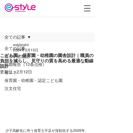
記事
全ての記事
estyleishii
全ての記事
2024年3月13日
こども園・保育園・幼稚園の園舎設計｜職員の
障がい者施設
負担を減らし、見守りの質を高める最適な動線
定期報告（12条点検）
設計
更新日：
2月12日
省エネ
保育園・幼稚園・認定こども園
注文住宅
少子高齢化に伴う保育士不足が深刻化する2026年、