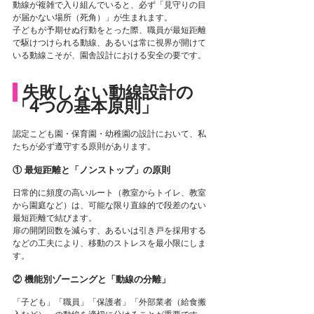
動線が複雑で入り組んでいると、必ず「見守りの目
が届かない場所（死角）」が生まれます。
子どもが予期せぬ行動をとった際、職員が最短距離
で駆けつけられる動線、あるいは常に視界が開けて
いる動線こそが、園舎設計における安全の要です。
 失敗しない動線設計の
「4つの基本原則」
認定こども園・保育園・幼稚園の設計において、私
たちが必ず遵守する原則があります。
① 最短距離と「ノンストップ」の原則
日常的に頻度の高いルート（教室からトイレ、教室
から園庭など）は、可能な限り直線的で段差のない
最短距離で結びます。
扉の開閉回数を減らす、あるいは引き戸を採用する
などの工夫により、移動のストレスを最小限にしま
す。
② 機能別ゾーニングと「動線の分離」
「子ども」「職員」「保護者」「外部業者（給食搬