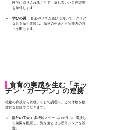
匠的に取り入れることで、落ち着いた音声環境
を確保します。
学びの質：
 音楽やリズム遊びにおいて、クリア
な音を聴く体験は、聴覚の発達と言語能力の向
上を助けます。
 食育の実感を生む「キッ
チン・ガーデン」の連携
植物の育成から収穫、そして調理へ。この体験を物
理的な動線でつなぎます。
設計の工夫：
 多機能スペースのテラスに隣接し
て菜園を配置し、泥を落とせる屋外シンクを設
置。