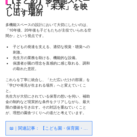
【まとめ】多機能スペー
スは、園の「未来」を映
し出す場所
多機能スペースの設計において大切にしたいのは、
「10年後、20年後も子どもたちが主役でいられる空
間か」という視点です。
子どもの発達を支える、適切な視覚・聴覚への
刺激。
先生方の業務を助ける、機能的な設備。
保護者が園の理念を直感的に感じ取れる、調和
の取れた意匠。
これらを丁寧に統合し、「ただ広いだけの部屋」を
「学びや発見が生まれる場所」へと変えていくこ
と。 
先生方が大切にされている保育の想いを伺い、補助
金の制約など現実的な条件をクリアしながら、最大
限の価値を引き出す。その対話を重ねていくこと
が、理想の園舎づくりへの道だと考えています。
📖｜関連記事： 【こども園・保育園・幼稚園｜職員の負担を減らし、見守りの質を高める最適な動線設計】