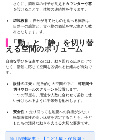
さらに、調理室の様子が見える
カウンターや窓
を設けることで、体験の連続性を作ります。
環境教育：
 自分が育てたものを食べる体験は、
自然への感謝と、食べ物の価値を学ぶ生きた教
材となります。す。
 「動」と「静」を切り替
える空間のボリューム
自由な学びを促進するには、動き回れる広さだけで
なく、活動に応じて空間を区切れる仕組みが有効で
す。
設計の工夫：
 開放的な大空間の中に、
可動間仕
切りやロールスクリーン
を設置します。
一つの部屋を、用途や人数に合わせて柔軟に使
い分けられるように平米数を配分します。
安全性：
 走り回っても足腰への負担が少ない、
衝撃吸収性の高い床材を選定することも、子ど
もたちの活発な動きを支える大切な要素です。
📖｜関連記事： 【こども園・保育園・幼稚園の設計｜安全・快適・環境・地域の4つの重要ポイント】