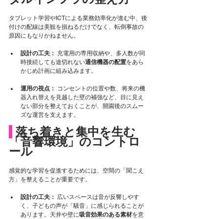
タブレット学習やICTによる業務効率化が進む中、後
付けの配線は美観を損ねるだけでなく、転倒事故の
原因にもなりかねません。
設計の工夫：
 充電用の専用収納や、多人数が同
時接続しても途切れない
通信機器の配置
をあら
かじめ計画に組み込みます。
運用の視点：
 コンセントの位置や数、将来の機
器入れ替えを見越した壁の補強など、目に見え
ない部分を整えておくことが、開園後のスムー
ズな運営を支えます。
 落ち着きと集中を生む
「音響環境」のコントロ
ール
感覚的な学習を促進するためには、空間の「聞こえ
方」を整えることが重要です。
設計の工夫：
 広いスペースは音が反響しやす
く、子どもの声が「騒音」に感じられることが
あります。天井や壁に
吸音効果のある素材
を意