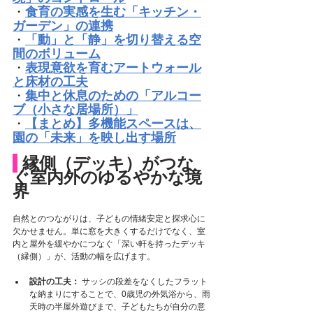
・
食育の実感を生む「キッチン・
ガーデン」の連携
・
「動」と「静」を切り替える空
間のボリューム
・
表現意欲を育むアートウォール
と床材の工夫
・
集中と休息のための「アルコー
ブ（小さな居場所）」
・
【まとめ】多機能スペースは、
園の「未来」を映し出す場所
 縁側（デッキ）がつな
ぐ室内外のゆるやかな境
界
自然とのつながりは、子どもの情緒安定と探求心に
欠かせません。単に窓を大きくするだけでなく、室
内と屋外を緩やかにつなぐ「深い軒を持ったデッキ
（縁側）」が、活動の幅を広げます。
設計の工夫：
 サッシの段差をなくしたフラット
な納まりにすることで、0歳児の外気浴から、雨
天時の半屋外遊びまで、子どもたちが自分の意