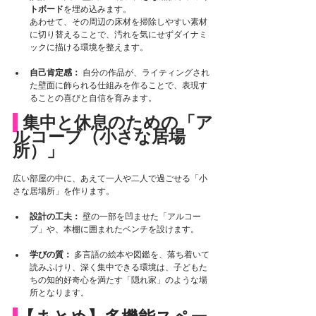
トボード
を埋め込みます。
あわせて、その周辺の床材を掃除しやすい素材
に切り替えることで、汚れを気にせずダイナミ
ックに描ける環境を整えます。
自己肯定感：
 自分の作品が、ライティングされ
た壁面に飾られる仕組みを作ることで、表現す
ることの喜びと自信を育みます。
 集中と休息のための「ア
ルコーブ（小さな居場
所）」
広い部屋の中に、あえて一人や二人で過ごせる「小
さな居場所」を作ります。
設計の工夫：
 壁の一部を凹ませた「アルコー
ブ」や、本棚に囲まれたベンチを設けます。
学びの質：
 多言語の絵本や図鑑を、落ち着いて
読みふけり、深く集中できる環境は、子どもた
ちの知的好奇心を満たす「隠れ家」のような場
所となります。