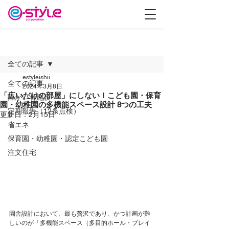
記事
全ての記事
estyleishii
全ての記事
2024年3月8日
「広いだけの部屋」にしない！こども園・保育
障がい者施設
園・幼稚園の多機能スペース設計 8つの工夫
定期報告（12条点検）
更新日：
2月15日
省エネ
保育園・幼稚園・認定こども園
注文住宅
園舎設計において、最も贅沢であり、かつ計画が難
しいのが「多機能スペース（多目的ホール・プレイ