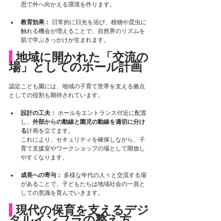
思で外へ向かえる環境を作ります。
教育効果：
 日常的に日光を浴び、植物や昆虫に
触れる機会が増えることで、自然界のリズムを
肌で学ぶきっかけが生まれます。
 地域に開かれた「交流の
場」としてのホール計画
認定こども園には、地域の子育て世帯を支える拠点
としての役割も期待されています。
設計の工夫：
 ホールをエントランス付近に配置
し、
外部からの動線と園児の動線を適切に分け
る
計画を立てます。
これにより、セキュリティを確保しながら、子
育て支援室やワークショップの場として開放し
やすくなります。
成長への寄与：
 多様な年代の人々と交流する場
があることで、子どもたちは地域社会の一員と
しての意識を育んでいきます。
 現代の保育を支えるデジ
タルインフラの整え方