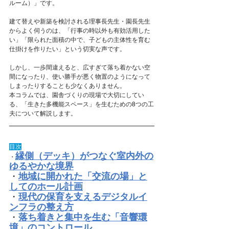
ルーム）」です。
建て替えや新築を検討される理事長先生・園長先生
からよく伺うのは、「行事の時以外も有効活用した
い」「限られた面積の中で、子どもの主体性を育む
仕掛けを作りたい」という切実な声です。
しかし、一歩間違えると、広すぎて落ち着かない空
間になったり、使い勝手が悪く物置のようになって
しまったりすることも少なくありません。
本コラムでは、園舎づくりの現場で大切にしてい
る、「生きた多機能スペース」を生むための8つの工
夫について解説します。
目次
縁側（デッキ）がつなぐ室内外の
・
ゆるやかな境界
・
地域に開かれた「交流の場」と
してのホール計画
・
現代の保育を支えるデジタルイ
ンフラの整え方
・
落ち着きと集中を生む「音響環
境」のコントロール