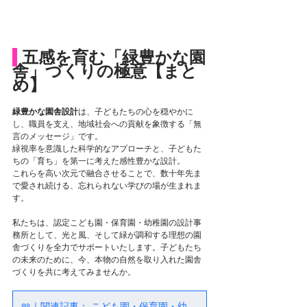
五感を育む「緑豊かな園
舎」づくりの極意【まと
め】
緑豊かな園舎設計
は、子どもたちの心を穏やかに
し、職員を支え、地域社会への貢献を象徴する「無
言のメッセージ」です。
緑視率を意識した科学的なアプローチと、子どもた
ちの「育ち」を第一に考えた感性豊かな設計。
これらを高い次元で融合させることで、数十年先ま
で愛され続ける、忘れられない学びの場が生まれま
す。
私たちは、認定こども園・保育園・幼稚園の設計事
務所として、光と風、そして緑が調和する理想の園
舎づくりを全力でサポートいたします。子どもたち
の未来のために、今、本物の自然を取り入れた園舎
づくりを共に考えてみませんか。
📖｜関連記事： こども園・保育園・幼稚園｜安全・快適・環境・地域の4つのポイント