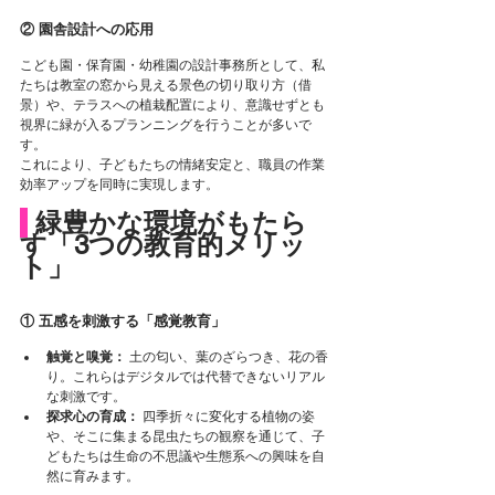
② 園舎設計への応用
こども園・保育園・幼稚園の設計事務所として、私
たちは教室の窓から見える景色の切り取り方（借
景）や、テラスへの植栽配置により、意識せずとも
視界に緑が入るプランニングを行うことが多いで
す。
これにより、子どもたちの情緒安定と、職員の作業
効率アップを同時に実現します。
 緑豊かな環境がもたら
す「3つの教育的メリッ
ト」
① 五感を刺激する「感覚教育」
触覚と嗅覚： 
土の匂い、葉のざらつき、花の香
り。これらはデジタルでは代替できないリアル
な刺激です。
探求心の育成： 
四季折々に変化する植物の姿
や、そこに集まる昆虫たちの観察を通じて、子
どもたちは生命の不思議や生態系への興味を自
然に育みます。