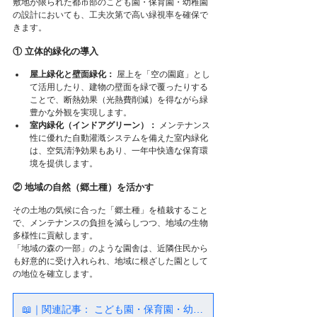
敷地が限られた都市部のこども園・保育園・幼稚園
の設計においても、工夫次第で高い緑視率を確保で
きます。
① 立体的緑化の導入
屋上緑化と壁面緑化：
 屋上を「空の園庭」とし
て活用したり、建物の壁面を緑で覆ったりする
ことで、断熱効果（光熱費削減）を得ながら緑
豊かな外観を実現します。
室内緑化（インドアグリーン）：
 メンテナンス
性に優れた自動灌漑システムを備えた室内緑化
は、空気清浄効果もあり、一年中快適な保育環
境を提供します。
② 地域の自然（郷土種）を活かす
その土地の気候に合った「郷土種」を植栽すること
で、メンテナンスの負担を減らしつつ、地域の生物
多様性に貢献します。
「地域の森の一部」のような園舎は、近隣住民から
も好意的に受け入れられ、地域に根ざした園として
の地位を確立します。
📖｜関連記事： こども園・保育園・幼稚園｜子どもの成長を支える4つの要素