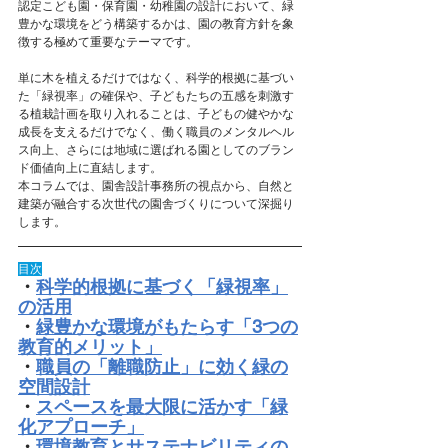
認定こども園・保育園・幼稚園の設計において、緑
豊かな環境をどう構築するかは、園の教育方針を象
徴する極めて重要なテーマです。
単に木を植えるだけではなく、科学的根拠に基づい
た「緑視率」の確保や、子どもたちの五感を刺激す
る植栽計画を取り入れることは、子どもの健やかな
成長を支えるだけでなく、働く職員のメンタルヘル
ス向上、さらには地域に選ばれる園としてのブラン
ド価値向上に直結します。
本コラムでは、園舎設計事務所の視点から、自然と
建築が融合する次世代の園舎づくりについて深掘り
します。
目次
・
科学的根拠に基づく「緑視率」
の活用
・
緑豊かな環境がもたらす「3つの
教育的メリット」
・
職員の「離職防止」に効く緑の
空間設計
・
スペースを最大限に活かす「緑
化アプローチ」
・
環境教育とサステナビリティの