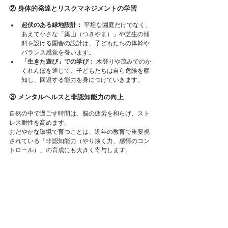
② 身体的発達とリスクマネジメントの学習
起伏のある緑地設計： 
平坦な園庭だけでなく、
あえて小さな「築山（つきやま）」や芝生の傾
斜を設ける園舎の設計は、子どもたちの体幹や
バランス感覚を養います。
「生きた遊び」での学び： 
木登りや茂みでのか
くれんぼを通じて、子どもたちは自ら危険を察
知し、回避する能力を身につけていきます。 
③
メンタルヘルスと非認知能力の向上
自然の中で過ごす時間は、脳の疲労を和らげ、スト
レス耐性を高めます。
おだやかな環境で育つことは、近年の教育で重要視
されている「非認知能力（やり抜く力、感情のコン
トロール）」の育成にも大きく寄与します。