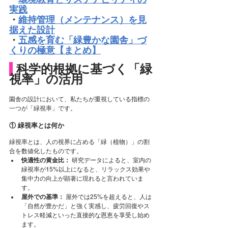
実践
・
維持管理（メンテナンス）を見
据えた設計
・
五感を育む「緑豊かな園舎」づ
くりの極意【まとめ】
 科学的根拠に基づく「緑
視率」の活用
園舎の設計において、私たちが重視している指標の
一つが「緑視率」です。
① 緑視率とは何か
緑視率とは、人の視界に占める「緑（植物）」の割
合を数値化したものです。
快適性の黄金比：
 研究データによると、室内の
緑視率が15%以上になると、リラックス効果や
集中力の向上が顕著に現れると言われていま
す。
屋外での基準：
 屋外では25%を超えると、人は
「自然が豊かだ」と強く実感し、疲労回復やス
トレス軽減といった直接的な恩恵を享受し始め
ます。