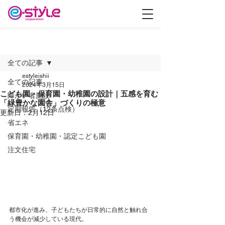
記事
全ての記事
estyleishii
全ての記事
2024年3月15日
こども園・保育園・幼稚園の設計｜五感を育む
障がい者施設
「緑豊かな園舎」づくりの極意
定期報告（12条点検）
更新日：
2月12日
省エネ
保育園・幼稚園・認定こども園
注文住宅
都市化が進み、子どもたちが日常的に自然と触れ合
う機会が減少している現代。