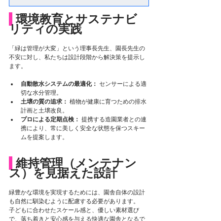
 環境教育とサステナビ
リティの実践
「緑は管理が大変」という理事長先生、園長先生の
不安に対し、私たちは設計段階から解決策を提示し
ます。
自動散水システムの最適化：
 センサーによる適
切な水分管理。
土壌の質の追求：
 植物が健康に育つための排水
計画と土壌改良。
プロによる定期点検：
 提携する造園業者との連
携により、常に美しく安全な状態を保つスキー
ムを提案します。
 維持管理（メンテナン
ス）を見据えた設計
緑豊かな環境を実現するためには、園舎自体の設計
も自然に馴染むように配慮する必要があります。
子どもに合わせたスケール感と、優しい素材選び
で、落ち着きと安心感を与える快適な園舎となるで